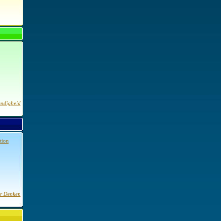
ndigheid
tion
r Denken