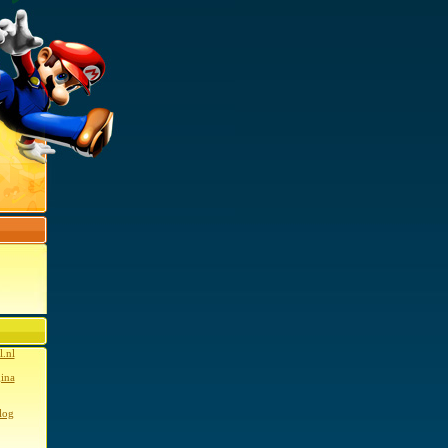
l.nl
gina
log